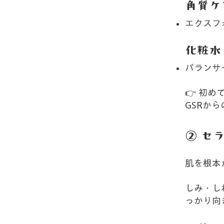
角質ケ
エクスフ
化粧水
バランサ
👉 初
GSRか
② セ
肌を根本
しみ・し
っかり向