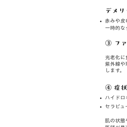
デメリ
赤みや皮
一時的な
③ フ
光老化に
紫外線や
します。
④ 症
ハイドロ
セラピュ
肌の状態