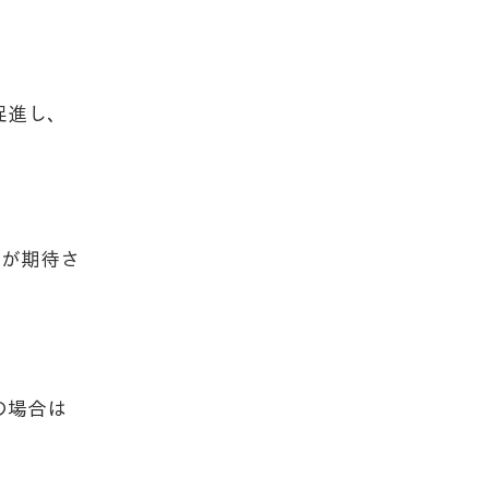
促進し、
果が期待さ
の場合は