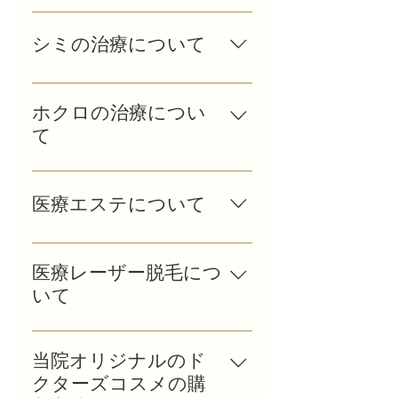
スマホやパソコンから インタ
ーネット予約ができます。 ・
シミの治療について
スマホパソコンからの ご予
約はこちらから 受け付けて
シミの種類や症状により治療
います。 ・ご予約についての
内容や費用が異なりますの
ホクロの治療につい
詳しい説明はこちらから。
で、受診時に詳しく説明させ
て
て頂きます。お化粧をしたま
まご来院ください。
ホクロの形態により治療内容
や費用が異なりますので、受
医療エステについて
診時に詳しく説明させて頂き
ます。お化粧をしたままご来
お悩みの症状に応じて治療内
院ください。
容や費用が異なりますので、
医療レーザー脱毛につ
受診時に詳しく説明させて頂
いて
きます。お化粧をしたままご
来院ください。 医療エステの
部位や範囲、発毛状況に応じ
初回のご予約はお電話のみで
て 回数や費用が異なりますの
当院オリジナルのド
承っております。2回目以降は
で、 受診時に詳しく説明させ
クターズコスメの購
インターネットでのご予約が