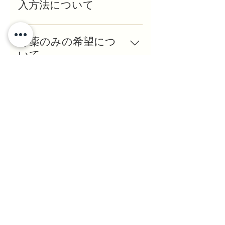
ていただきます。 お化粧をし
入方法について
可能です。
たままご来院ください。 詳し
くはこちらから。 *医療脱毛
ご来院時には、 当院でご購入
の項目です。
いただけます。 または オンラ
お薬のみの希望につ
インでも ご購入いただけま
いて
す。 スマホから簡単にご注文
いただけます。 詳しくはこち
基本的には診察させて頂いて
らから。
から処方箋を発行させて頂き
キャンセル料につい
ます。 こちらからご予約くだ
て
さい。
医療エステ、医療脱毛レーザ
@2000-2026
ーにはキャンセル料が発生し
セキひふ科クリニック
ます。キャンセル料の詳細に
ついては、初回のカウンセリ
選ばれ続けて26年
ングの際に御説明させて頂き
安心して通えるひふ科クリニック
ます。 一般診療では、キャン
これからも確かな皮膚科医療を
セル料は頂きませんが、無断
キャンセルが続いた場合は、
以降のご予約は承れませんの